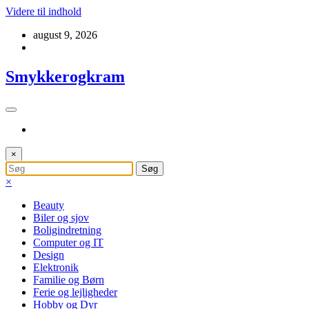
Videre til indhold
august 9, 2026
Smykkerogkram
×
×
Beauty
Biler og sjov
Boligindretning
Computer og IT
Design
Elektronik
Familie og Børn
Ferie og lejligheder
Hobby og Dyr