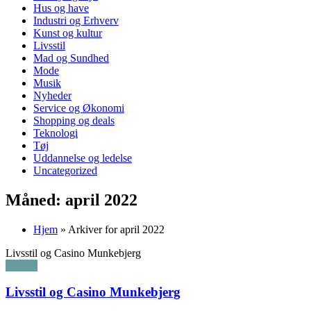
Hus og have
Industri og Erhverv
Kunst og kultur
Livsstil
Mad og Sundhed
Mode
Musik
Nyheder
Service og Økonomi
Shopping og deals
Teknologi
Tøj
Uddannelse og ledelse
Uncategorized
Måned:
april 2022
Hjem
»
Arkiver for april 2022
Livsstil og Casino Munkebjerg
Livsstil
Livsstil og Casino Munkebjerg