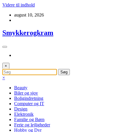
Videre til indhold
august 10, 2026
Smykkerogkram
×
×
Beauty
Biler og sjov
Boligindretning
Computer og IT
Design
Elektronik
Familie og Børn
Ferie og lejligheder
Hobby og Dyr