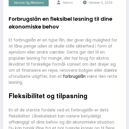
Service Og Økonomi
Admin
Oktober 5, 2024
Forbrugslån en fleksibel løsning til dine
økonomiske behov
Et forbrugslån er en type lån, der giver dig mulighed for
at låne penge uden at skulle stille sikkerhed i form af
ejendom eller andre værdier. Dette gør det til en
populær løsning for mange, der har brug for ekstra
likviditet til forskellige formål. Uanset om det drejer sig
om at finansiere en rejse, renovere boligen eller dække
uforudsete udgifter, kan et
forbrugslån
være den rette
løsning.
Fleksibilitet og tilpasning
En af de største fordele ved et forbrugslån er dets
fleksibilitet. Lånebeløbet kan variere betydeligt
afhængigt af dine behov og din økonomiske situation.
Du kan typisk låne fra et par tusinde kroner op til flere