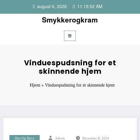
Videre
august 6, 2026
11:15:52 AM
til
indhold
Smykkerogkram
Vinduespudsning for et
skinnende hjem
Hjem
»
Vinduespudsning for et skinnende hjem
Hus Og Have
Admin
December 8, 2024