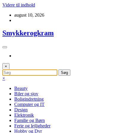
Videre til indhold
august 10, 2026
Smykkerogkram
×
×
Beauty
Biler og sjov
Boligindretning
Computer og IT
Design
Elektronik
Familie og Børn
Ferie og lejligheder
Hobby og Dyr