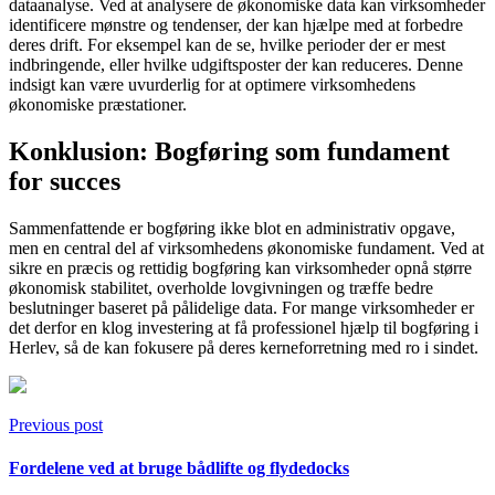
dataanalyse. Ved at analysere de økonomiske data kan virksomheder
identificere mønstre og tendenser, der kan hjælpe med at forbedre
deres drift. For eksempel kan de se, hvilke perioder der er mest
indbringende, eller hvilke udgiftsposter der kan reduceres. Denne
indsigt kan være uvurderlig for at optimere virksomhedens
økonomiske præstationer.
Konklusion: Bogføring som fundament
for succes
Sammenfattende er bogføring ikke blot en administrativ opgave,
men en central del af virksomhedens økonomiske fundament. Ved at
sikre en præcis og rettidig bogføring kan virksomheder opnå større
økonomisk stabilitet, overholde lovgivningen og træffe bedre
beslutninger baseret på pålidelige data. For mange virksomheder er
det derfor en klog investering at få professionel hjælp til bogføring i
Herlev, så de kan fokusere på deres kerneforretning med ro i sindet.
Previous post
Fordelene ved at bruge bådlifte og flydedocks