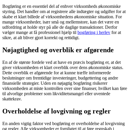
Bogføring er en essentiel del af enhver virksomheds økonomiske
styring. Det handler om at registrere alle indtægter og udgifter for at
skabe et klart billede af virksomhedens økonomiske situation. For
mange virksomheder, især små og mellemstore, kan det være en
udfordring at holde styr på alle de daglige transaktioner. Derfor
vælger mange at få professionel hjælp til
bogføring i herlev
for at
sikre, at alt bliver gjort korrekt og rettidigt.
Nøjagtighed og overblik er afgørende
En af de største fordele ved at have en præcis bogføring er, at det
giver virksomheden et klart overblik over dens økonomiske status.
Dette overblik er afgørende for at kunne træffe informerede
beslutninger om fremtidige investeringer, budgettering og andre
finansielle strategier. Uden en nøjagtig bogføring risikerer
virksomheden at miste kontrollen over sine finanser, hvilket kan føre
til alvorlige problemer som likviditetsmangel eller uventede
skattekrav.
Overholdelse af lovgivning og regler
En anden vigtig faktor ved bogføring er overholdelse af lovgivning
og regler. Alle virksomheder er forpligtet til at føre regnskab i