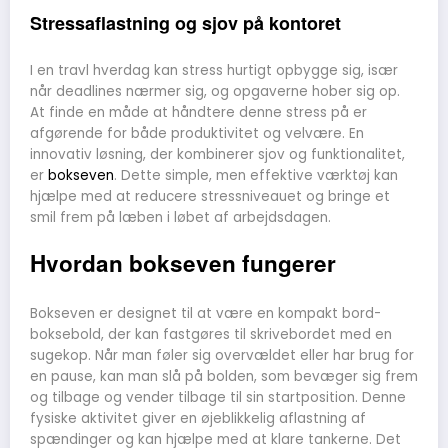
Stressaflastning og sjov på kontoret
I en travl hverdag kan stress hurtigt opbygge sig, især
når deadlines nærmer sig, og opgaverne hober sig op.
At finde en måde at håndtere denne stress på er
afgørende for både produktivitet og velvære. En
innovativ løsning, der kombinerer sjov og funktionalitet,
er
bokseven
. Dette simple, men effektive værktøj kan
hjælpe med at reducere stressniveauet og bringe et
smil frem på læben i løbet af arbejdsdagen.
Hvordan bokseven fungerer
Bokseven er designet til at være en kompakt bord-
boksebold, der kan fastgøres til skrivebordet med en
sugekop. Når man føler sig overvældet eller har brug for
en pause, kan man slå på bolden, som bevæger sig frem
og tilbage og vender tilbage til sin startposition. Denne
fysiske aktivitet giver en øjeblikkelig aflastning af
spændinger og kan hjælpe med at klare tankerne. Det