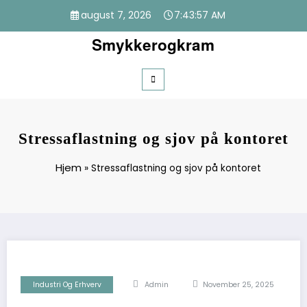
Videre
august 7, 2026
7:43:57 AM
til
indhold
Smykkerogkram
Stressaflastning og sjov på kontoret
Hjem
»
Stressaflastning og sjov på kontoret
Industri Og Erhverv
Admin
November 25, 2025