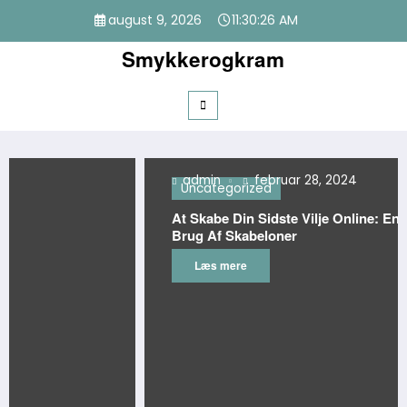
Videre
august 9, 2026
11:30:26 AM
til
indhold
Smykkerogkram
admin
februar 28, 2024
Uncategorized
At Skabe Din Sidste Vilje Online: En Guide Til
Brug Af Skabeloner
Læs mere